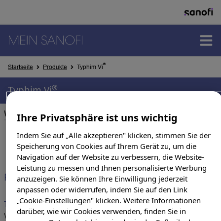
PRODUKTE
®
Startseite
Produkte
Typhim Vi
®
Typhim Vi
THERAPIEGEBIETE
Wirkstoff(e):
Typhus-Polysaccharid-Impfstoff
Ihre Privatsphäre ist uns wichtig
Indem Sie auf „Alle akzeptieren" klicken, stimmen Sie der
SUCHERGEBNISSE
Speicherung von Cookies auf Ihrem Gerät zu, um die
Navigation auf der Website zu verbessern, die Website-
Leistung zu messen und Ihnen personalisierte Werbung
Produkte & Darreichungsform
anzuzeigen. Sie können Ihre Einwilligung jederzeit
anpassen oder widerrufen, indem Sie auf den Link
„Cookie-Einstellungen" klicken. Weitere Informationen
TYPHIM Vi Fertigspritzen ohne Kanüle
darüber, wie wir Cookies verwenden, finden Sie in
verschreibungspflichtig