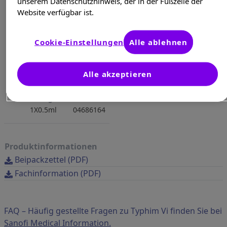
unserem Datenschutzhinweis, der in der Fußzeile der
Website verfügbar ist.
Cookie-Einstellungen
Alle ablehnen
Alle akzeptieren
Menge
PZN
1X0.5ml
04686164
Produktinformationen
Beipackzettel (PDF)
Fachinformation (PDF)
FAQ – Häufig gestellte Fragen zu Typhim Vi finden Sie bei
Sanofi Medical Information.