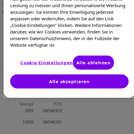
TELFAST 120 mg Filmtabletten
Leistung zu messen und Ihnen personalisierte Werbung
anzuzeigen. Sie können Ihre Einwilligung jederzeit
verschreibungspflichtig
anpassen oder widerrufen, indem Sie auf den Link
„Cookie-Einstellungen" klicken. Weitere Informationen
darüber, wie wir Cookies verwenden, finden Sie in
unserem Datenschutzhinweis, der in der Fußzeile der
Website verfügbar ist.
Cookie-Einstellungen
Alle ablehnen
Alle akzeptieren
Menge
PZN
20St
08540322
100St
08540291