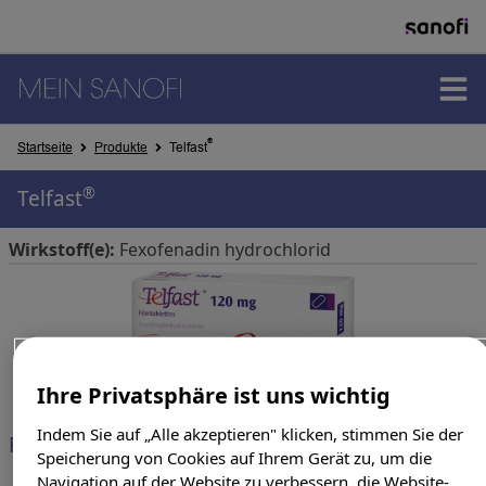
PRODUKTE
®
Startseite
Produkte
Telfast
®
Telfast
THERAPIEGEBIETE
Wirkstoff(e):
Fexofenadin hydrochlorid
SUCHERGEBNISSE
Ihre Privatsphäre ist uns wichtig
Indem Sie auf „Alle akzeptieren" klicken, stimmen Sie der
Produkte & Darreichungsform
Speicherung von Cookies auf Ihrem Gerät zu, um die
Navigation auf der Website zu verbessern, die Website-