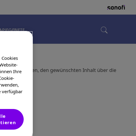
APIEGEBIETE
n Cookies
 Website-
n oder versuchen, den gewünschten Inhalt über die
önnen Ihre
Cookie-
erwenden,
e verfügbar
lle
tieren