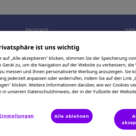
PRODUKTE
THER
rivatsphäre ist uns wichtig
 auf „Alle akzeptieren" klicken, stimmen Sie der Speicherung vo
 Gerät zu, um die Navigation auf der Website zu verbessern, die
r keine Seite gefunden.Sie können zur Startseite wechsel
 zu messen und Ihnen personalisierte Werbung anzuzeigen. Sie k
ung jederzeit anpassen oder widerrufen, indem Sie auf den Link „
ngen" klicken. Weitere Informationen darüber, wie wir Cookies v
e in unserem Datenschutzhinweis, der in der Fußzeile der Websit
Einstellungen
Alle ablehnen
A
akzep