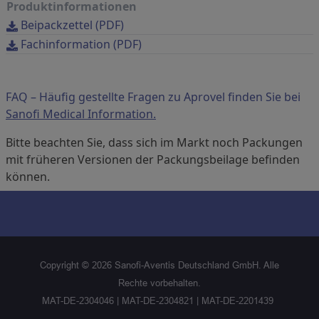
Produktinformationen
Beipackzettel (PDF)
Fachinformation (PDF)
FAQ – Häufig gestellte Fragen zu Aprovel finden Sie bei
Sanofi Medical Information.
Bitte beachten Sie, dass sich im Markt noch Packungen
mit früheren Versionen der Packungsbeilage befinden
können.
Copyright ©
2026
Sanofi-Aventis Deutschland GmbH. Alle
Rechte vorbehalten.
MAT-DE-2304046 | MAT-DE-2304821 | MAT-DE-2201439