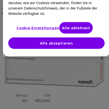
darüber, wie wir Cookies verwenden, finden Sie in
ADENOSCAN Durchstechflaschen
unserem Datenschutzhinweis, der in der Fußzeile der
verschreibungspflichtig
Website verfügbar ist.
Cookie-Einstellungen
Alle ablehnen
Alle akzeptieren
Menge
PZN
6St
08523832