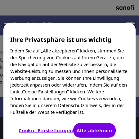
PRODUKTE
Ihre Privatsphäre ist uns wichtig
Startseite
Produkte
Indem Sie auf „Alle akzeptieren" klicken, stimmen Sie
404 - Seite nicht gefunden
der Speicherung von Cookies auf Ihrem Gerät zu, um
Unter der von Ihnen eingegebenen Adresse wurde leider
THERAPIEGEBIETE
die Navigation auf der Website zu verbessern, die
keine Seite gefunden.Sie können zur Startseite wechseln
Website-Leistung zu messen und Ihnen personalisierte
oder versuchen, den gewünschten Inhalt über die Suche
Werbung anzuzeigen. Sie können Ihre Einwilligung
zu finden.
jederzeit anpassen oder widerrufen, indem Sie auf den
SUCHERGEBNISSE
Link „Cookie-Einstellungen" klicken. Weitere
Informationen darüber, wie wir Cookies verwenden,
finden Sie in unserem Datenschutzhinweis, der in der
Fußzeile der Website verfügbar ist.
Copyright ©
2026
Sanofi-Aventis Deutschland GmbH. Alle
Cookie-Einstellungen
Alle ablehnen
Rechte vorbehalten.