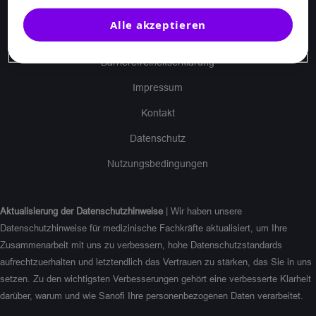
MAT-DE-2304046 | MAT-DE-2304821 | MAT-DE-2201439
Alle akzeptieren
Barrierefreiheitserklärung
Impressum
Kontakt
Datenschutz
Nutzungsbedingungen
Aktualisierung der Datenschutzhinweise
| Wir haben unsere
Datenschutzhinweise für medizinische Fachkräfte aktualisiert, um Ihre
Zusammenarbeit mit uns zu verbessern, hohe Datenschutzstandards
aufrechtzuerhalten und letztendlich das Vertrauen zu stärken, das Sie in uns
setzen. Zu den wichtigsten Verbesserungen gehört eine verbesserte Klarheit
darüber, warum und wie Sanofi Ihre personenbezogenen Daten verarbeitet.