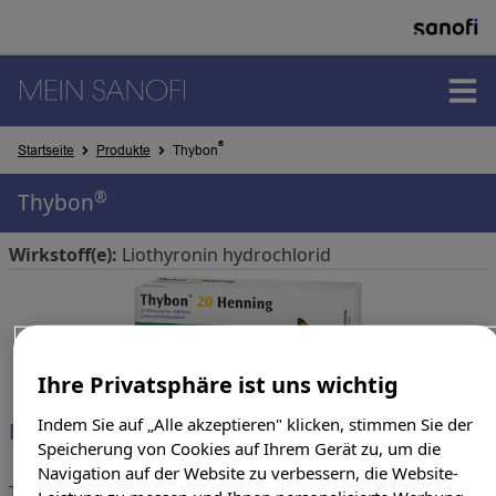
PRODUKTE
®
Startseite
Produkte
Thybon
®
Thybon
THERAPIEGEBIETE
Wirkstoff(e):
Liothyronin hydrochlorid
SUCHERGEBNISSE
Ihre Privatsphäre ist uns wichtig
Indem Sie auf „Alle akzeptieren" klicken, stimmen Sie der
Produkte & Darreichungsform
Speicherung von Cookies auf Ihrem Gerät zu, um die
Navigation auf der Website zu verbessern, die Website-
THYBON 20 Henning Tabletten