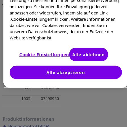
Leistung zu messen und Ihnen personalisierte Werbung
verschreibungspflichtig
anzuzeigen. Sie können Ihre Einwilligung jederzeit
anpassen oder widerrufen, indem Sie auf den Link
„Cookie-Einstellungen" klicken. Weitere Informationen
darüber, wie wir Cookies verwenden, finden Sie in
unserem Datenschutzhinweis, der in der Fußzeile der
Website verfügbar ist.
Cookie-Einstellungen
Alle ablehnen
Alle akzeptieren
Menge
PZN
50St
07498954
100St
07498960
Produktinformationen
Beipackzettel (PDF)