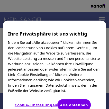
PRODUKTE
Ihre Privatsphäre ist uns wichtig
Startseite
Maintenance
Indem Sie auf „Alle akzeptieren" klicken, stimmen Sie
Wartungsseite
der Speicherung von Cookies auf Ihrem Gerät zu, um
THERAPIEGEBIETE
die Navigation auf der Website zu verbessern, die
Website-Leistung zu messen und Ihnen personalisierte
Werbung anzuzeigen. Sie können Ihre Einwilligung
Diese Seite befindet sich derzeit in Wartung.
jederzeit anpassen oder widerrufen, indem Sie auf den
SUCHERGEBNISSE
Link „Cookie-Einstellungen" klicken. Weitere
Informationen darüber, wie wir Cookies verwenden,
Bitte schauen Sie später noch einmal vorbei.
finden Sie in unserem Datenschutzhinweis, der in der
Fußzeile der Website verfügbar ist.
Cookie-Einstellungen
Alle ablehnen