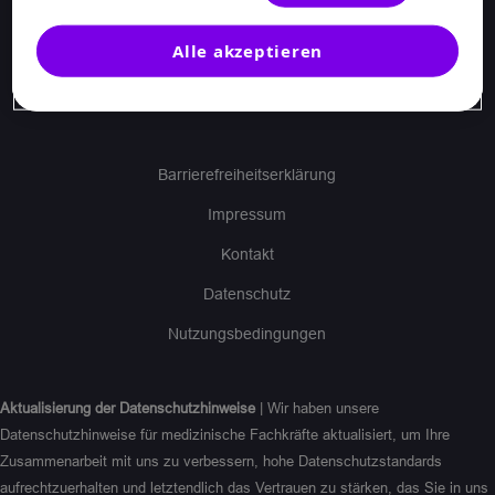
Copyright ©
2026
Sanofi-Aventis Deutschland GmbH. Alle
Alle akzeptieren
Rechte vorbehalten.
MAT-DE-2304046 | MAT-DE-2304821 | MAT-DE-2201439
Barrierefreiheitserklärung
Impressum
Kontakt
Datenschutz
Nutzungsbedingungen
Aktualisierung der Datenschutzhinweise
| Wir haben unsere
Datenschutzhinweise für medizinische Fachkräfte aktualisiert, um Ihre
Zusammenarbeit mit uns zu verbessern, hohe Datenschutzstandards
aufrechtzuerhalten und letztendlich das Vertrauen zu stärken, das Sie in uns